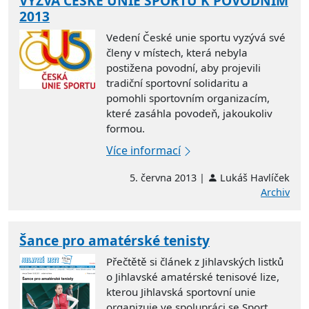
VÝZVA ČESKÉ UNIE SPORTU K POVODNÍM
2013
Vedení České unie sportu vyzývá své
členy v místech, která nebyla
postižena povodní, aby projevili
tradiční sportovní solidaritu a
pomohli sportovním organizacím,
které zasáhla povodeň, jakoukoliv
formou.
Více informací
5. června 2013 |
Lukáš Havlíček
Archiv
Šance pro amatérské tenisty
Přečtětě si článek z Jihlavských listků
o Jihlavské amatérské tenisové lize,
kterou Jihlavská sportovní unie
organizuje ve spolupráci se Sport