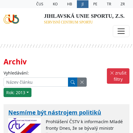
ČUS
KO
HB
JI
PE
TR
ZR
JIHLAVSKÁ UNIE SPORTU, Z.S.
SERVISNÍ CENTRUM SPORTU
Archiv
Vyhledávání:
zrušit
filtry
Rok: 2013
Nesmíme být nástrojem politiků
Prohlášení ČSTV k informacím Mladé
fronty Dnes, že se bývalý ministr