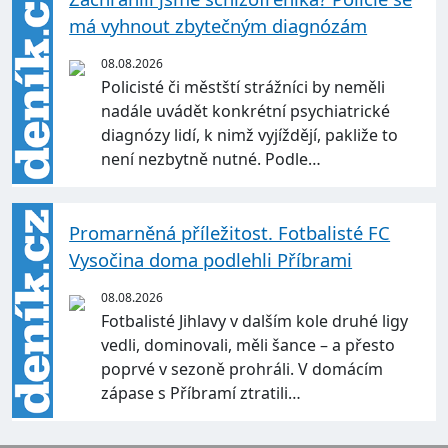
má vyhnout zbytečným diagnózám
08.08.2026
Policisté či městští strážníci by neměli
nadále uvádět konkrétní psychiatrické
diagnózy lidí, k nimž vyjíždějí, pakliže to
není nezbytně nutné. Podle…
Promarněná příležitost. Fotbalisté FC
Vysočina doma podlehli Příbrami
08.08.2026
Fotbalisté Jihlavy v dalším kole druhé ligy
vedli, dominovali, měli šance – a přesto
poprvé v sezoně prohráli. V domácím
zápase s Příbramí ztratili…