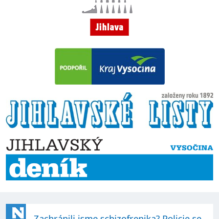
Zachránili jsme schizofrenika? Policie se