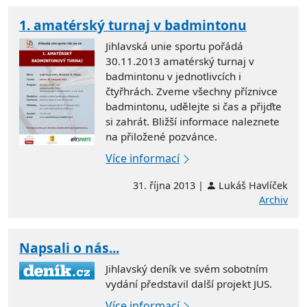
1. amatérský turnaj v badmintonu
Jihlavská unie sportu pořádá
30.11.2013 amatérský turnaj v
badmintonu v jednotlivcích i
čtyřhrách. Zveme všechny příznivce
badmintonu, udělejte si čas a přijďte
si zahrát. Bližší informace naleznete
na přiložené pozvánce.
Více informací
31. října 2013 |
Lukáš Havlíček
Archiv
Napsali o nás...
Jihlavský deník ve svém sobotním
vydání představil další projekt JUS.
Více informací