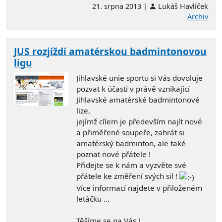
21. srpna 2013 |
Lukáš Havlíček
Archiv
JUS rozjíždí amatérskou badmintonovou
ligu
Jihlavské unie sportu si Vás dovoluje
pozvat k účasti v právě vznikající
Jihlavské amatérské badmintonové
lize,
jejímž cílem je především najít nové
a přiměřené soupeře, zahrát si
amatérský badminton, ale také
poznat nové přátele !
Přidejte se k nám a vyzvěte své
přátele ke změření svých sil !
Více informací najdete v přiloženém
letáčku ...
Těšíme se na Vás !