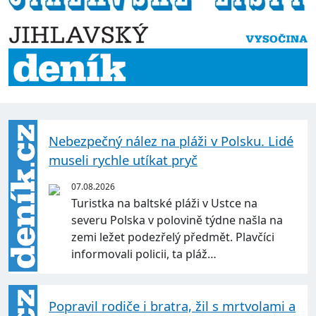
Nebezpečný nález na pláži v Polsku. Lidé
museli rychle utíkat pryč
07.08.2026
Turistka na baltské pláži v Ustce na
severu Polska v polovině týdne našla na
zemi ležet podezřelý předmět. Plavčíci
informovali policii, ta pláž…
Popravil rodiče i bratra, žil s mrtvolami a