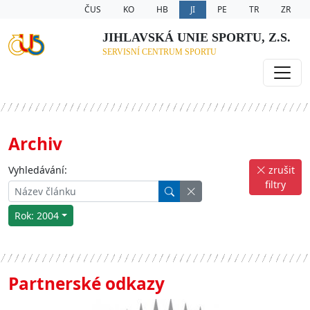
ČUS
KO
HB
JI
PE
TR
ZR
JIHLAVSKÁ UNIE SPORTU, Z.S.
SERVISNÍ CENTRUM SPORTU
Archiv
Vyhledávání:
zrušit
filtry
Rok: 2004
Partnerské odkazy