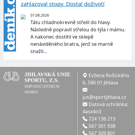
zahlazoval stopy. Dostal doživotí
07.08.2026
Tátu chladnokrevně střelil do hlavy.
Následně popravil střelou do týla i mámu.
A nakonec dostihl ve sklepě
nenáviděného bratra, jenž se marně
snažil…
JIHLAVSKÁ UNIE
Evžena Rošického
SPORTU, Z.S.
6, 586 01 Jihlava
SERVISNÍ CENTRUM
SPORTU
jus@sportjihlava.cz
Datová schránka:
4asx4n3
724 136 213
567 301 938
567 309 801