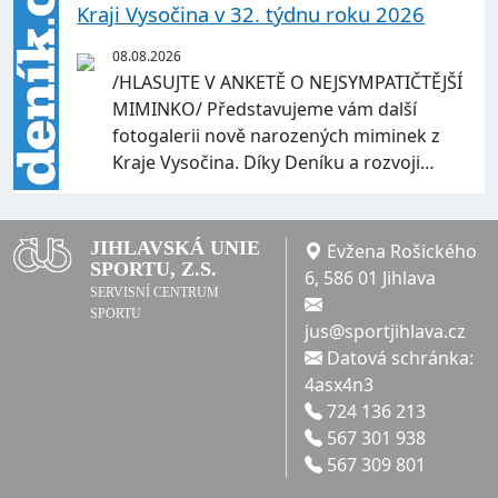
Kraji Vysočina v 32. týdnu roku 2026
08.08.2026
/HLASUJTE V ANKETĚ O NEJSYMPATIČTĚJŠÍ
MIMINKO/ Představujeme vám další
fotogalerii nově narozených miminek z
Kraje Vysočina. Díky Deníku a rozvoji…
JIHLAVSKÁ UNIE
Evžena Rošického
SPORTU, Z.S.
6, 586 01 Jihlava
SERVISNÍ CENTRUM
SPORTU
jus@sportjihlava.cz
Datová schránka:
4asx4n3
724 136 213
567 301 938
567 309 801