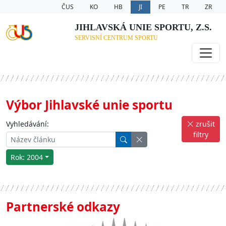
ČUS
KO
HB
JI
PE
TR
ZR
JIHLAVSKÁ UNIE SPORTU, Z.S.
SERVISNÍ CENTRUM SPORTU
Výbor Jihlavské unie sportu
Vyhledávání:
zrušit
filtry
Rok: 2004
Partnerské odkazy