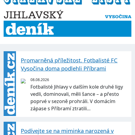
Promarněná příležitost. Fotbalisté FC
Vysočina doma podlehli Příbrami
08.08.2026
Fotbalisté Jihlavy v dalším kole druhé ligy
vedli, dominovali, měli šance – a přesto
poprvé v sezoně prohráli. V domácím
zápase s Příbramí ztratili…
Podívejte se na miminka narozená v