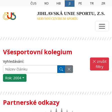
ČUS
KO
HB
JI
PE
TR
ZR
JIHLAVSKÁ UNIE SPORTU, Z.S.
SERVISNÍ CENTRUM SPORTU
Všesportovní kolegium
Vyhledávání:
zrušit
filtry
Rok: 2004
Partnerské odkazy