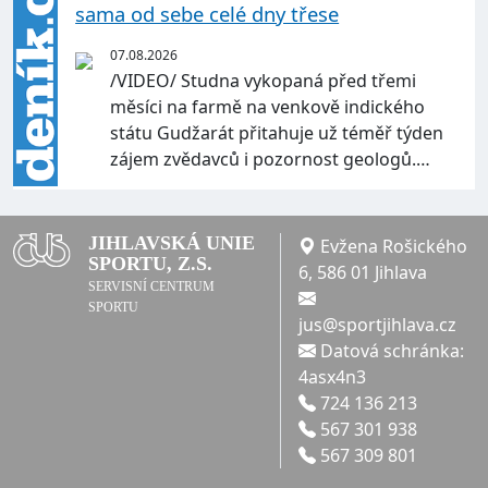
sama od sebe celé dny třese
07.08.2026
/VIDEO/ Studna vykopaná před třemi
měsíci na farmě na venkově indického
státu Gudžarát přitahuje už téměř týden
zájem zvědavců i pozornost geologů.…
JIHLAVSKÁ UNIE
Evžena Rošického
SPORTU, Z.S.
6, 586 01 Jihlava
SERVISNÍ CENTRUM
SPORTU
jus@sportjihlava.cz
Datová schránka:
4asx4n3
724 136 213
567 301 938
567 309 801