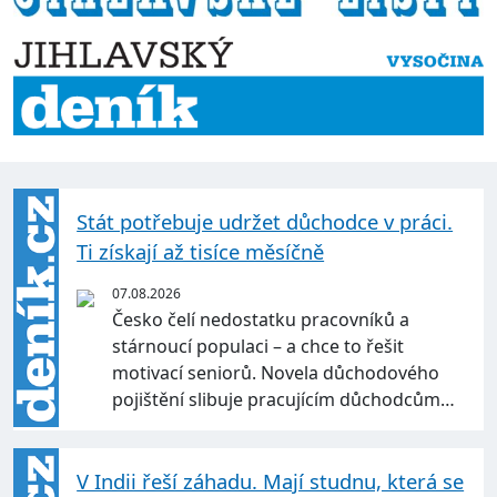
Stát potřebuje udržet důchodce v práci.
Ti získají až tisíce měsíčně
07.08.2026
Česko čelí nedostatku pracovníků a
stárnoucí populaci – a chce to řešit
motivací seniorů. Novela důchodového
pojištění slibuje pracujícím důchodcům…
V Indii řeší záhadu. Mají studnu, která se