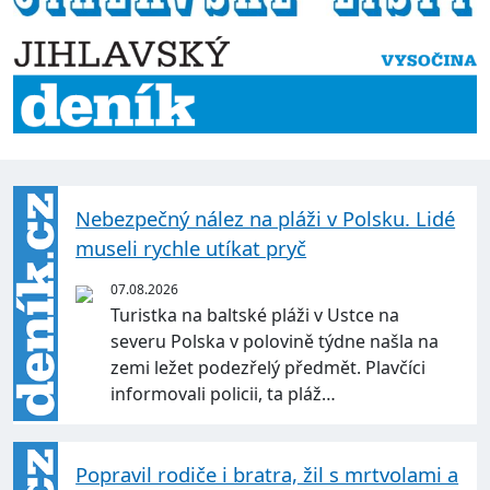
Nebezpečný nález na pláži v Polsku. Lidé
museli rychle utíkat pryč
07.08.2026
Turistka na baltské pláži v Ustce na
severu Polska v polovině týdne našla na
zemi ležet podezřelý předmět. Plavčíci
informovali policii, ta pláž…
Popravil rodiče i bratra, žil s mrtvolami a