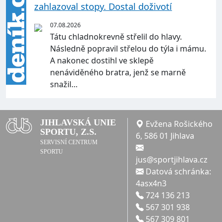
zahlazoval stopy. Dostal doživotí
07.08.2026
Tátu chladnokrevně střelil do hlavy.
Následně popravil střelou do týla i mámu.
A nakonec dostihl ve sklepě
nenáviděného bratra, jenž se marně
snažil…
JIHLAVSKÁ UNIE
Evžena Rošického
SPORTU, Z.S.
6, 586 01 Jihlava
SERVISNÍ CENTRUM
SPORTU
jus@sportjihlava.cz
Datová schránka:
4asx4n3
724 136 213
567 301 938
567 309 801