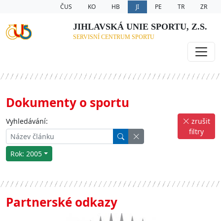
ČUS
KO
HB
JI
PE
TR
ZR
JIHLAVSKÁ UNIE SPORTU, Z.S.
SERVISNÍ CENTRUM SPORTU
Dokumenty o sportu
Vyhledávání:
zrušit
filtry
Rok: 2005
Partnerské odkazy