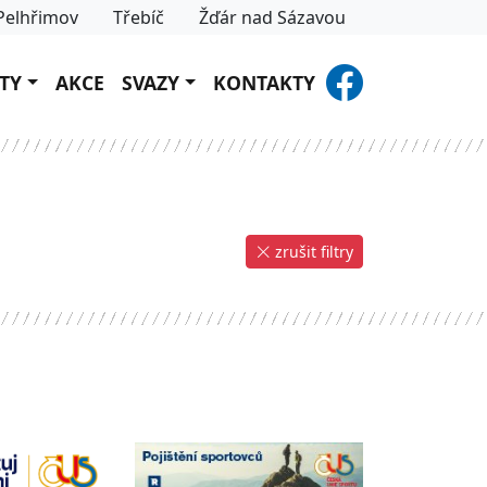
Pelhřimov
Třebíč
Žďár nad Sázavou
TY
AKCE
SVAZY
KONTAKTY
zrušit filtry