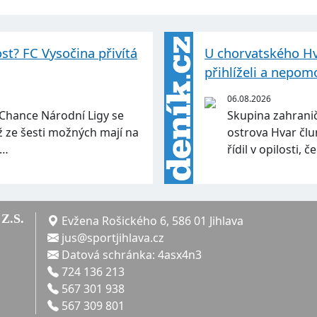
ost? FC Vysočina přivítá
U chorvatského Hva
přihlíželi a nepom
06.08.2026
 Chance Národní Ligy se
Skupina zahranič
yž ze šesti možných mají na
ostrova Hvar člu
m…
řídil v opilosti, 
Z.S.
Evžena Rošického 6, 586 01 Jihlava
jus@sportjihlava.cz
Datová schránka: 4asx4n3
724 136 213
567 301 938
567 309 801