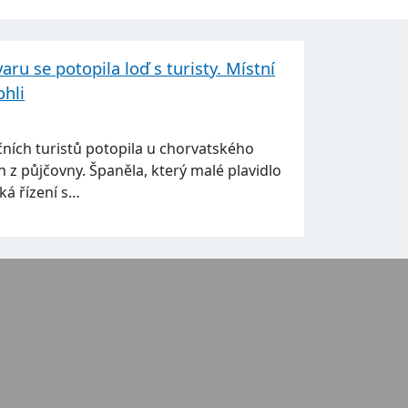
ru se potopila loď s turisty. Místní
ohli
ních turistů potopila u chorvatského
n z půjčovny. Španěla, který malé plavidlo
čeká řízení s…