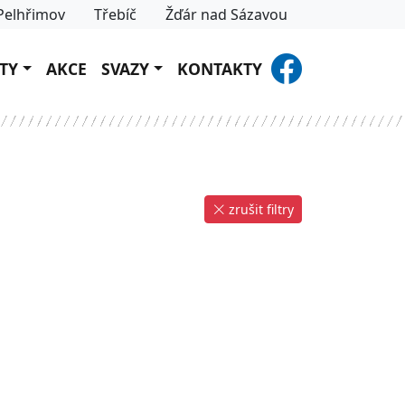
Pelhřimov
Třebíč
Žďár nad Sázavou
TY
AKCE
SVAZY
KONTAKTY
zrušit filtry