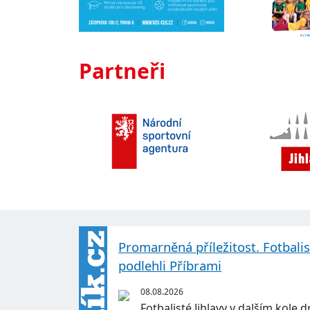
Partneři
Promarněná příležitost. Fotbali
podlehli Příbrami
08.08.2026
Fotbalisté Jihlavy v dalším kole d