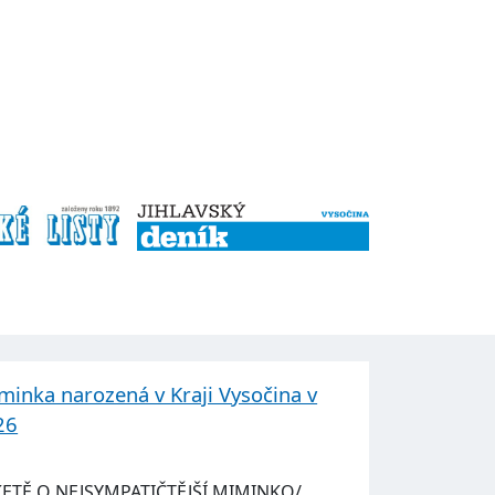
minka narozená v Kraji Vysočina v
26
KETĚ O NEJSYMPATIČTĚJŠÍ MIMINKO/