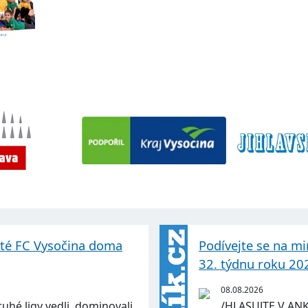
sté FC Vysočina doma
Podívejte se na mi
32. týdnu roku 20
08.08.2026
ruhé ligy vedli, dominovali,
/HLASUJTE V AN