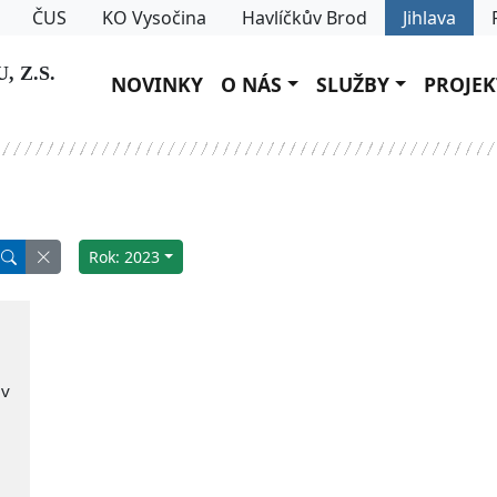
ČUS
KO Vysočina
Havlíčkův Brod
Jihlava
 Z.S.
NOVINKY
O NÁS
SLUŽBY
PROJEK
Rok: 2023
 v