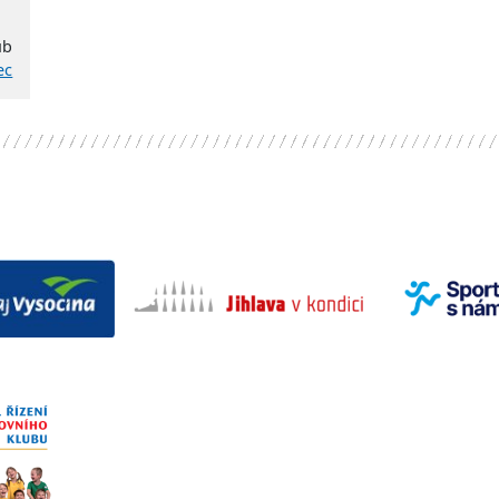
ub
ec