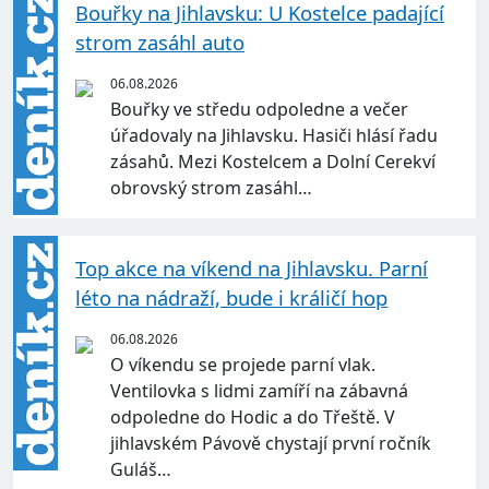
Bouřky na Jihlavsku: U Kostelce padající
strom zasáhl auto
06.08.2026
Bouřky ve středu odpoledne a večer
úřadovaly na Jihlavsku. Hasiči hlásí řadu
zásahů. Mezi Kostelcem a Dolní Cerekví
obrovský strom zasáhl…
Top akce na víkend na Jihlavsku. Parní
léto na nádraží, bude i králičí hop
06.08.2026
O víkendu se projede parní vlak.
Ventilovka s lidmi zamíří na zábavná
odpoledne do Hodic a do Třeště. V
jihlavském Pávově chystají první ročník
Guláš…