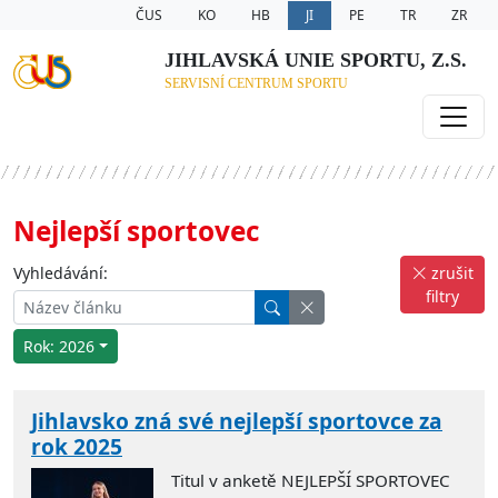
ČUS
KO
HB
JI
PE
TR
ZR
JIHLAVSKÁ UNIE SPORTU, Z.S.
SERVISNÍ CENTRUM SPORTU
Nejlepší sportovec
Vyhledávání:
zrušit
filtry
Rok: 2026
Jihlavsko zná své nejlepší sportovce za
rok 2025
Titul v anketě NEJLEPŠÍ SPORTOVEC