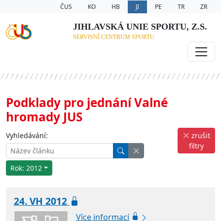
ČUS
KO
HB
JI
PE
TR
ZR
JIHLAVSKÁ UNIE SPORTU, Z.S.
SERVISNÍ CENTRUM SPORTU
Podklady pro jednání Valné
hromady JUS
Vyhledávání:
zrušit
filtry
Rok: 2012
24. VH 2012
Více informací