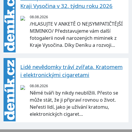
Kraji Vysočina v 32. týdnu roku 2026
08.08.2026
/HLASUJTE V ANKETĚ O NEJSYMPATIČTĚJŠÍ
MIMINKO/ Představujeme vám další
fotogalerii nově narozených miminek z
Kraje Vysočina. Díky Deníku a rozvoji…
Lidé nevědomky tráví zvířata. Kratomem
i elektronickými cigaretami
08.08.2026
Němé tváři by nikdy neublížili. Přesto se
může stát, že ji připraví rovnou o život.
Neřesti lidí, jako je užívání kratomu,
elektronických cigaret…