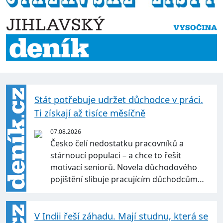
Stát potřebuje udržet důchodce v práci.
Ti získají až tisíce měsíčně
07.08.2026
Česko čelí nedostatku pracovníků a
stárnoucí populaci – a chce to řešit
motivací seniorů. Novela důchodového
pojištění slibuje pracujícím důchodcům…
V Indii řeší záhadu. Mají studnu, která se