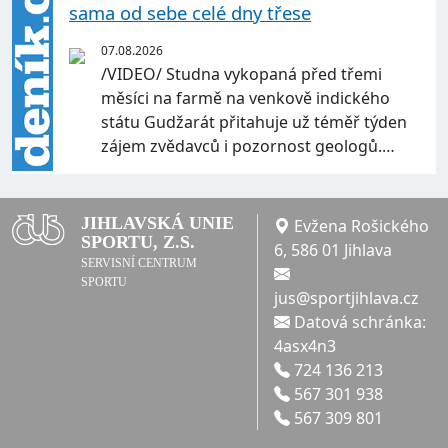
sama od sebe celé dny třese
07.08.2026
/VIDEO/ Studna vykopaná před třemi
měsíci na farmě na venkově indického
státu Gudžarát přitahuje už téměř týden
zájem zvědavců i pozornost geologů.…
JIHLAVSKÁ UNIE
Evžena Rošického
SPORTU, Z.S.
6, 586 01 Jihlava
SERVISNÍ CENTRUM
SPORTU
jus@sportjihlava.cz
Datová schránka:
4asx4n3
724 136 213
567 301 938
567 309 801