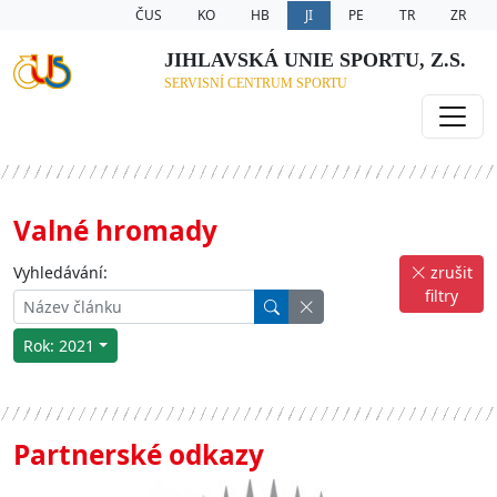
ČUS
KO
HB
JI
PE
TR
ZR
JIHLAVSKÁ UNIE SPORTU, Z.S.
SERVISNÍ CENTRUM SPORTU
Valné hromady
Vyhledávání:
zrušit
filtry
Rok: 2021
Partnerské odkazy