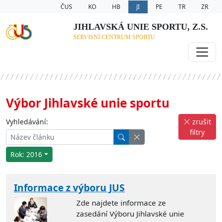
ČUS
KO
HB
JI
PE
TR
ZR
JIHLAVSKÁ UNIE SPORTU, Z.S.
SERVISNÍ CENTRUM SPORTU
Výbor Jihlavské unie sportu
Vyhledávání:
zrušit
filtry
Rok: 2016
Informace z výboru JUS
Zde najdete informace ze
zasedání Výboru Jihlavské unie