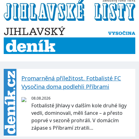
Promarněná příležitost. Fotbalisté FC
Vysočina doma podlehli Příbrami
08.08.2026
Fotbalisté Jihlavy v dalším kole druhé ligy
vedli, dominovali, měli šance – a přesto
poprvé v sezoně prohráli. V domácím
zápase s Příbramí ztratili…