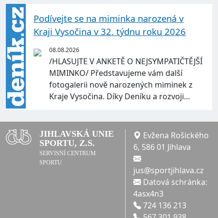
Podívejte se na miminka narozená v
Kraji Vysočina v 32. týdnu roku 2026
08.08.2026
/HLASUJTE V ANKETĚ O NEJSYMPATIČTĚJŠÍ
MIMINKO/ Představujeme vám další
fotogalerii nově narozených miminek z
Kraje Vysočina. Díky Deníku a rozvoji…
JIHLAVSKÁ UNIE
Evžena Rošického
SPORTU, Z.S.
6, 586 01 Jihlava
SERVISNÍ CENTRUM
SPORTU
jus@sportjihlava.cz
Datová schránka:
4asx4n3
724 136 213
567 301 938