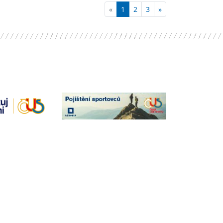
«
1
2
3
»