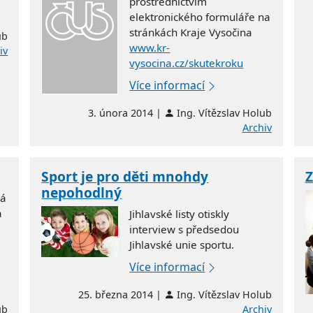
prostřednictvím
elektronického formuláře na
stránkách Kraje Vysočina
ub
www.kr-
iv
vysocina.cz/skutekroku
Více informací
3. února 2014 |
Ing. Vítězslav Holub
Archiv
Sport je pro děti mnohdy
Z
nepohodlný
dá
a
Jihlavské listy otiskly
interview s předsedou
Jihlavské unie sportu.
Více informací
25. března 2014 |
Ing. Vítězslav Holub
ub
Archiv