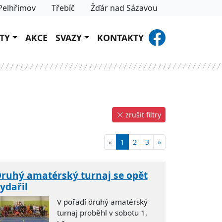
Pelhřimov
Třebíč
Žďár nad Sázavou
TY
AKCE
SVAZY
KONTAKTY
zrušit filtry
«
1
2
3
»
ruhý amatérský turnaj se opět
ydařil
V pořadí druhý amatérský
turnaj proběhl v sobotu 1.