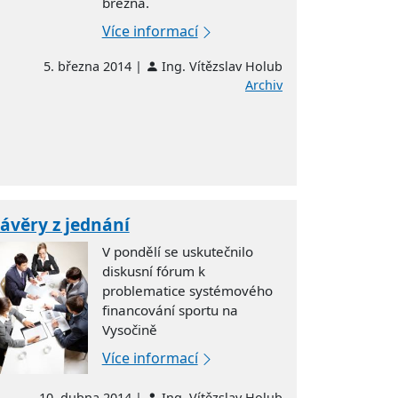
března.
Více informací
5. března 2014 |
Ing. Vítězslav Holub
Archiv
ávěry z jednání
V pondělí se uskutečnilo
diskusní fórum k
problematice systémového
financování sportu na
Vysočině
Více informací
10. dubna 2014 |
Ing. Vítězslav Holub