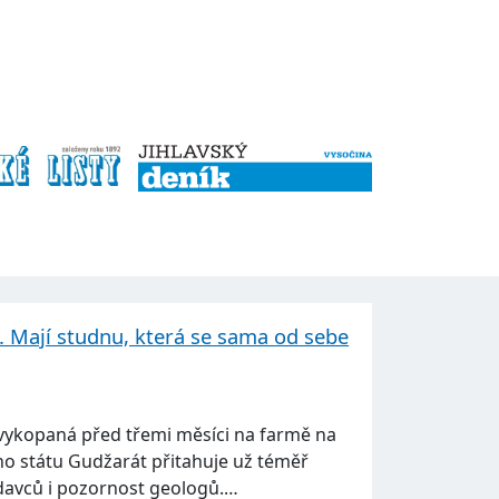
u. Mají studnu, která se sama od sebe
vykopaná před třemi měsíci na farmě na
o státu Gudžarát přitahuje už téměř
davců i pozornost geologů.…