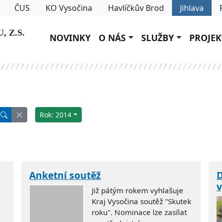
ČUS
KO Vysočina
Havlíčkův Brod
Jihlava
 Z.S.
NOVINKY
O NÁS
SLUŽBY
PROJEK
Rok: 2014
Anketní soutěž
D
v
Již pátým rokem vyhlašuje
Kraj Vysočina soutěž "Skutek
roku". Nominace lze zasílat