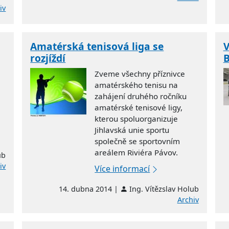
iv
Amatérská tenisová liga se
V
rozjíždí
Zveme všechny příznivce
amatérského tenisu na
zahájení druhého ročníku
amatérské tenisové ligy,
kterou spoluorganizuje
Jihlavská unie sportu
společně se sportovním
areálem Riviéra Pávov.
ub
iv
Více informací
14. dubna 2014 |
Ing. Vítězslav Holub
Archiv