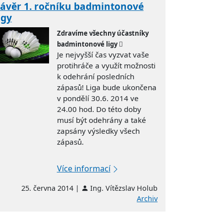
ávěr 1. ročníku badmintonové
igy
Zdravíme všechny účastníky
badmintonové ligy 
Je nejvyšší čas vyzvat vaše
protihráče a využít možnosti
k odehrání posledních
zápasů! Liga bude ukončena
v pondělí 30.6. 2014 ve
24.00 hod. Do této doby
musí být odehrány a také
zapsány výsledky všech
zápasů.
Více informací
25. června 2014 |
Ing. Vítězslav Holub
Archiv