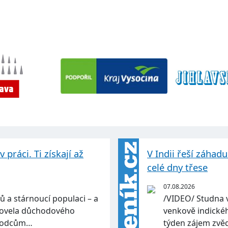
práci. Ti získají až
V Indii řeší záhad
celé dny třese
07.08.2026
ů a stárnoucí populaci – a
/VIDEO/ Studna 
 Novela důchodového
venkově indickéh
ůchodcům…
týden zájem zvě