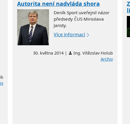
Autorita není nadvláda shora
Z
l
Deník Sport uveřejnil názor
předsedy ČUS Miroslava
Jansty.
Více informací
30. května 2014 |
Ing. Vítězslav Holub
Archiv
ub
iv