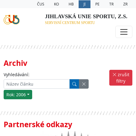
ČUS
KO
HB
JI
PE
TR
ZR
JIHLAVSKÁ UNIE SPORTU, Z.S.
SERVISNÍ CENTRUM SPORTU
Archiv
Vyhledávání:
zrušit
filtry
Rok: 2006
Partnerské odkazy