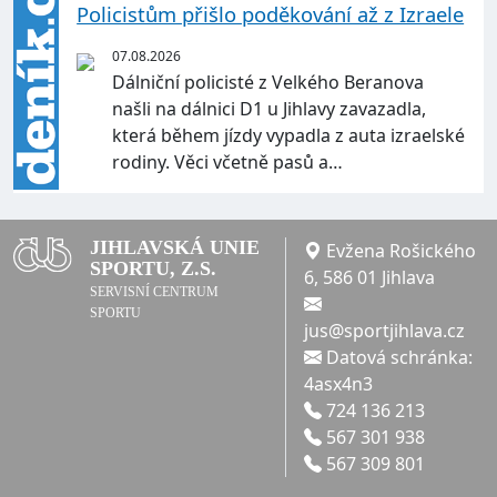
Policistům přišlo poděkování až z Izraele
07.08.2026
Dálniční policisté z Velkého Beranova
našli na dálnici D1 u Jihlavy zavazadla,
která během jízdy vypadla z auta izraelské
rodiny. Věci včetně pasů a…
JIHLAVSKÁ UNIE
Evžena Rošického
SPORTU, Z.S.
6, 586 01 Jihlava
SERVISNÍ CENTRUM
SPORTU
jus@sportjihlava.cz
Datová schránka:
4asx4n3
724 136 213
567 301 938
567 309 801