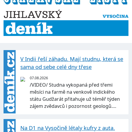
V Indii řeší záhadu. Mají studnu, která se
sama od sebe celé dny třese
07.08.2026
/VIDEO/ Studna vykopaná před třemi
měsíci na farmě na venkově indického
státu Gudžarát přitahuje už téměř týden
zájem zvědavců i pozornost geologů.…
Na D1 na Vysočině létaly kufry z auta.