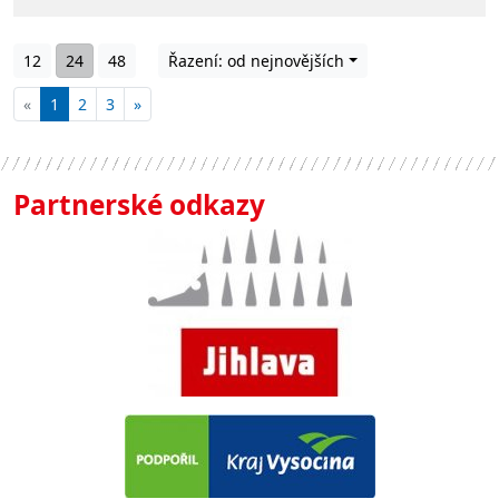
12
24
48
Řazení: od nejnovějších
«
1
2
3
»
Partnerské odkazy