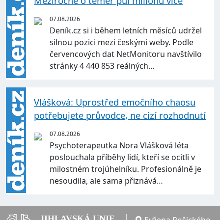
Meziročně o téměř půl milionu více
07.08.2026
Deník.cz si i během letních měsíců udržel
silnou pozici mezi českými weby. Podle
červencových dat NetMonitoru navštívilo
stránky 4 440 853 reálných…
Vlášková: Uprostřed emočního chaosu
potřebujete průvodce, ne cizí rozhodnutí
07.08.2026
Psychoterapeutka Nora Vlášková léta
poslouchala příběhy lidí, kteří se ocitli v
milostném trojúhelníku. Profesionálně je
nesoudila, ale sama přiznává…
JIHLAVSKÁ UNIE