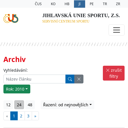
ČUS
KO
HB
JI
PE
TR
ZR
JIHLAVSKÁ UNIE SPORTU, Z.S.
SERVISNÍ CENTRUM SPORTU
Archiv
Vyhledávání:
zrušit
filtry
Rok: 2010
12
24
48
Řazení: od nejnovějších
«
1
2
3
»