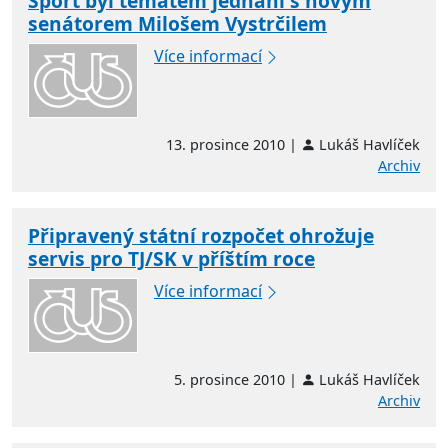
Sport byl tématem jednání s novým
senátorem Milošem Vystrčilem
Více informací
13. prosince 2010 |
Lukáš Havlíček
Archiv
Připravený státní rozpočet ohrožuje
servis pro TJ/SK v příštím roce
Více informací
5. prosince 2010 |
Lukáš Havlíček
Archiv