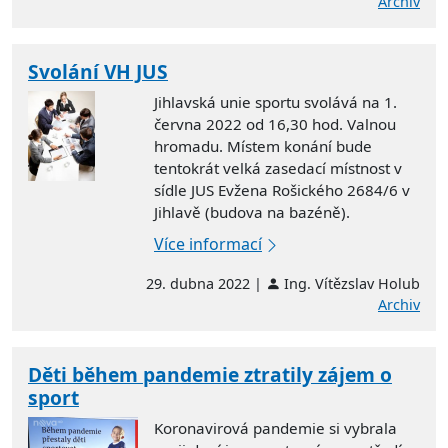
Archiv
Svolání VH JUS
Jihlavská unie sportu svolává na 1.
června 2022 od 16,30 hod. Valnou
hromadu. Místem konání bude
tentokrát velká zasedací místnost v
sídle JUS Evžena Rošického 2684/6 v
Jihlavě (budova na bazéně).
Více informací
29. dubna 2022 |
Ing. Vítězslav Holub
Archiv
Děti během pandemie ztratily zájem o
sport
Koronavirová pandemie si vybrala