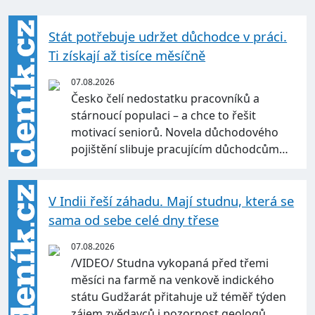
Stát potřebuje udržet důchodce v práci.
Ti získají až tisíce měsíčně
07.08.2026
Česko čelí nedostatku pracovníků a
stárnoucí populaci – a chce to řešit
motivací seniorů. Novela důchodového
pojištění slibuje pracujícím důchodcům…
V Indii řeší záhadu. Mají studnu, která se
sama od sebe celé dny třese
07.08.2026
/VIDEO/ Studna vykopaná před třemi
měsíci na farmě na venkově indického
státu Gudžarát přitahuje už téměř týden
zájem zvědavců i pozornost geologů.…