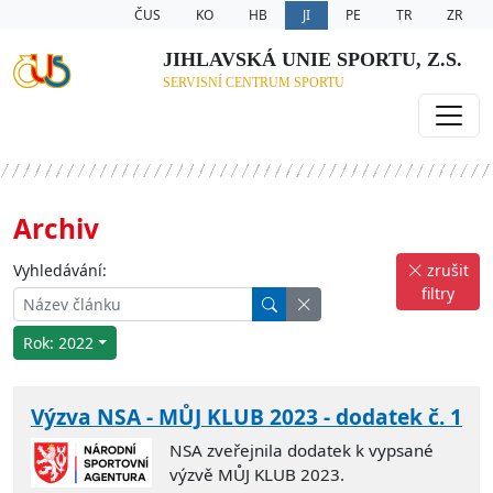
ČUS
KO
HB
JI
PE
TR
ZR
JIHLAVSKÁ UNIE SPORTU, Z.S.
SERVISNÍ CENTRUM SPORTU
Archiv
Vyhledávání:
zrušit
filtry
Rok: 2022
Výzva NSA - MŮJ KLUB 2023 - dodatek č. 1
NSA zveřejnila dodatek k vypsané
výzvě MŮJ KLUB 2023.