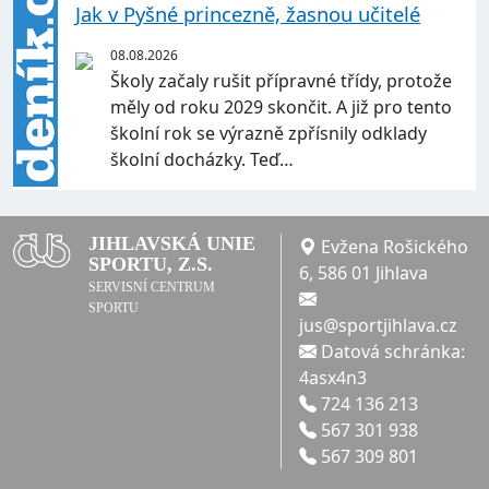
Jak v Pyšné princezně, žasnou učitelé
08.08.2026
Školy začaly rušit přípravné třídy, protože
měly od roku 2029 skončit. A již pro tento
školní rok se výrazně zpřísnily odklady
školní docházky. Teď…
JIHLAVSKÁ UNIE
Evžena Rošického
SPORTU, Z.S.
6, 586 01 Jihlava
SERVISNÍ CENTRUM
SPORTU
jus@sportjihlava.cz
Datová schránka:
4asx4n3
724 136 213
567 301 938
567 309 801