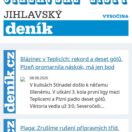
Blázinec v Teplicích: rekord a deset gólů.
Plzeň promarnila náskok, má jen bod
08.08.2026
V kulisách Stínadel došlo k něčemu
šílenému. V utkání 3. kola první ligy mezi
Teplicemi a Plzní padlo deset gólů.
Viktoria vedla už 3:0, Severočeši…
Plaga: Zrušíme rušení přípravných tříd.