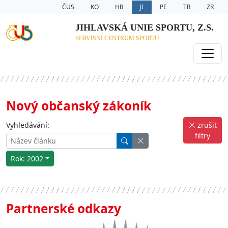
ČUS
KO
HB
JI
PE
TR
ZR
JIHLAVSKÁ UNIE SPORTU, Z.S.
SERVISNÍ CENTRUM SPORTU
Nový občanský zákoník
Vyhledávání:
zrušit
filtry
Rok: 2002
Partnerské odkazy