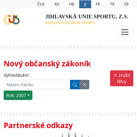
ČUS
KO
HB
JI
PE
TR
ZR
JIHLAVSKÁ UNIE SPORTU, Z.S.
SERVISNÍ CENTRUM SPORTU
Nový občanský zákoník
Vyhledávání:
zrušit
filtry
Rok: 2007
Partnerské odkazy