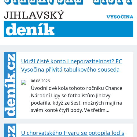
Udrží čisté konto i neporazitelnost? FC
Vysočina přivítá tabulkového souseda
06.08.2026
Úvodní dvě kola tohoto ročníku Chance
Národní Ligy se fotbalistům Jihlavy
podařila, když ze šesti možných mají na
svém kontě čtyři body. Ve třetím…
U chorvatského Hvaru se potopila loď s