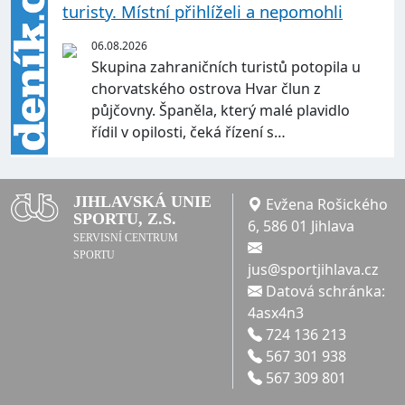
turisty. Místní přihlíželi a nepomohli
06.08.2026
Skupina zahraničních turistů potopila u
chorvatského ostrova Hvar člun z
půjčovny. Španěla, který malé plavidlo
řídil v opilosti, čeká řízení s…
JIHLAVSKÁ UNIE
Evžena Rošického
SPORTU, Z.S.
6, 586 01 Jihlava
SERVISNÍ CENTRUM
SPORTU
jus@sportjihlava.cz
Datová schránka:
4asx4n3
724 136 213
567 301 938
567 309 801