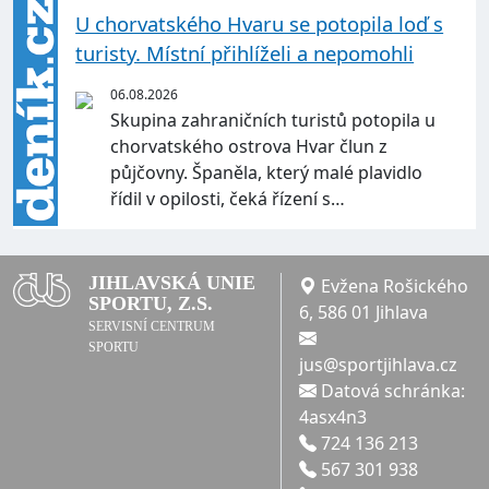
U chorvatského Hvaru se potopila loď s
turisty. Místní přihlíželi a nepomohli
06.08.2026
Skupina zahraničních turistů potopila u
chorvatského ostrova Hvar člun z
půjčovny. Španěla, který malé plavidlo
řídil v opilosti, čeká řízení s…
JIHLAVSKÁ UNIE
Evžena Rošického
SPORTU, Z.S.
6, 586 01 Jihlava
SERVISNÍ CENTRUM
SPORTU
jus@sportjihlava.cz
Datová schránka:
4asx4n3
724 136 213
567 301 938