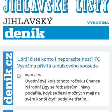
Udrží čisté konto i neporazitelnost? FC
Vysočina přivítá tabulkového souseda
06.08.2026
Úvodní dvě kola tohoto ročníku Chance
Národní Ligy se fotbalistům Jihlavy
podařila, když ze šesti možných mají na
svém kontě čtyři body. Ve třetím…