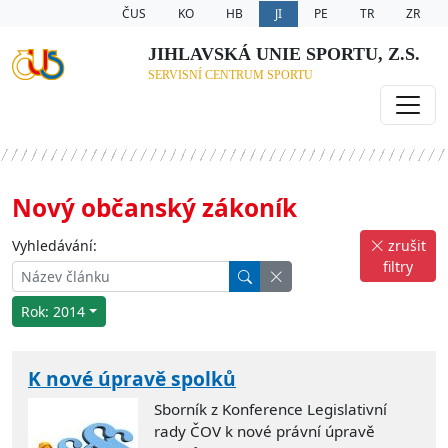
ČUS
KO
HB
JI
PE
TR
ZR
JIHLAVSKÁ UNIE SPORTU, Z.S.
SERVISNÍ CENTRUM SPORTU
Nový občanský zákoník
Vyhledávání:
zrušit
filtry
Rok: 2014
K nové úpravě spolků
Sborník z Konference Legislativní
rady ČOV k nové právní úpravě