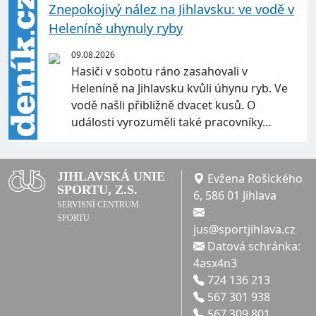
Znepokojivý nález na Jihlavsku: ve vodě v
Heleníně uhynuly ryby
09.08.2026
Hasiči v sobotu ráno zasahovali v
Heleníně na Jihlavsku kvůli úhynu ryb. Ve
vodě našli přibližně dvacet kusů. O
události vyrozuměli také pracovníky…
JIHLAVSKÁ UNIE
Evžena Rošického
SPORTU, Z.S.
6, 586 01 Jihlava
SERVISNÍ CENTRUM
SPORTU
jus@sportjihlava.cz
Datová schránka:
4asx4n3
724 136 213
567 301 938
567 309 801