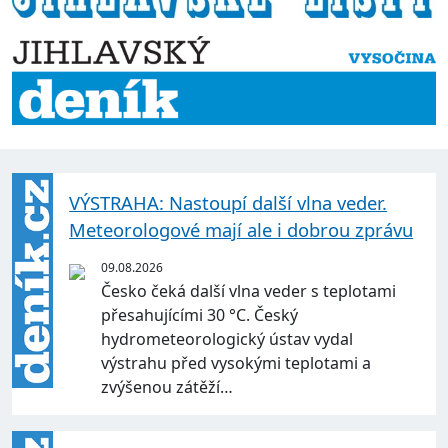
VÝSTRAHA: Nastoupí další vlna veder.
Meteorologové mají ale i dobrou zprávu
09.08.2026
Česko čeká další vlna veder s teplotami
přesahujícími 30 °C. Český
hydrometeorologický ústav vydal
výstrahu před vysokými teplotami a
zvýšenou zátěží…