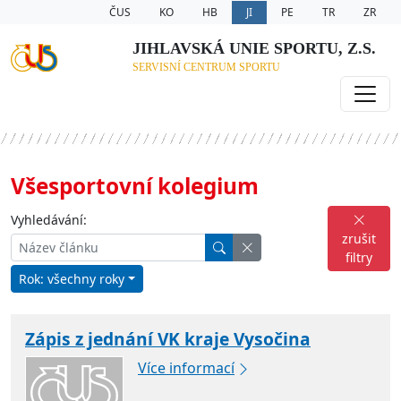
ČUS
KO
HB
JI
PE
TR
ZR
JIHLAVSKÁ UNIE SPORTU, Z.S.
SERVISNÍ CENTRUM SPORTU
Všesportovní kolegium
Vyhledávání:
zrušit
filtry
Rok: všechny roky
Zápis z jednání VK kraje Vysočina
Více informací